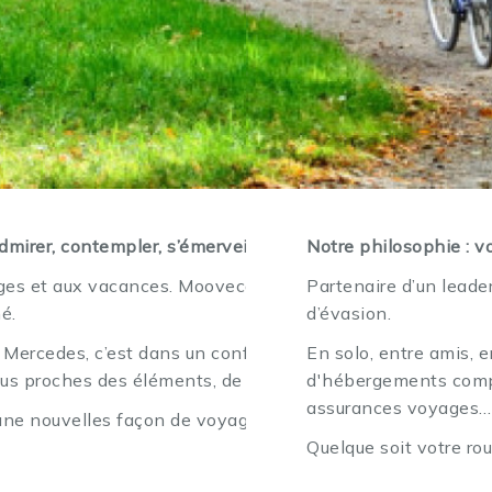
admirer, contempler, s’émerveiller, se recentrer, se retrouve
Notre philosophie : v
es et aux vacances. Moovecamp, c’est la possibilité de r
Partenaire d’un leade
é.
d’évasion.
ercedes, c’est dans un confort unique que vous parcourre
En solo, entre amis, 
plus proches des éléments, de vos passions, de vos envies
d'hébergements complé
assurances voyages…
 nouvelles façon de voyager, découvrez la liberté de vo
Quelque soit votre r