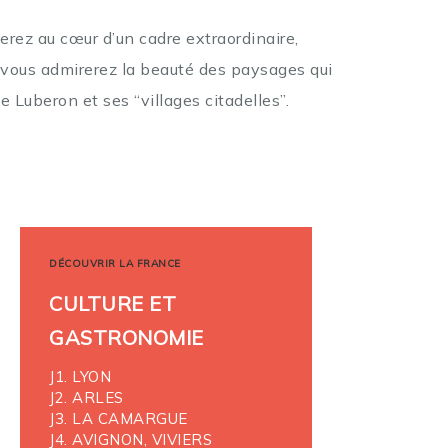
gerez
au cœur d’un cadre extraordinaire,
, vous
admirerez la beauté des paysages qui
le Luberon et ses
“villages citadelles”.
DÉCOUVRIR LA FRANCE
CULTURE ET
GASTRONOMIE
J1. LYON
J2. ARLES
J3. LA CAMARGUE
J4. AVIGNON, VIVIERS