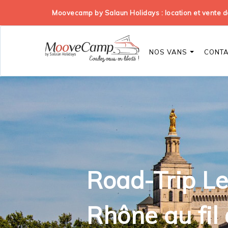
Moovecamp by Salaun Holidays : location et vente
NOS VANS
CONT
Road-Trip L
Rhône au fil