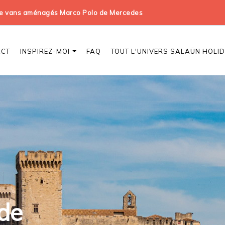
 de vans aménagés Marco Polo de Mercedes
ACT
INSPIREZ-MOI
FAQ
TOUT L'UNIVERS SALAÜN HOLI
e
 de