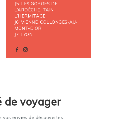
J5. LES GORGES DE
L’ARDÈCHE, TAIN
L’HERMITAGE
J6. VIENNE, COLLONGES-AU-
MONT-D’OR
J7. LYON
é de voyager
e vos envies de découvertes.