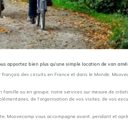
r…
ous apportez bien plus qu’une simple location de van amé
épondre à chacune de vos envies, que
r français des circuits en France et dans le Monde, Moove
z les routes de France et d’Europe,
en famille ou en groupe, notre services sur mesure de créat
 de nature et de découvertes.
mentaires, de l'organisation de vos visites, de vos excurs
yager.
oute, Moovecamp vous accompagne avant, pendant et apr