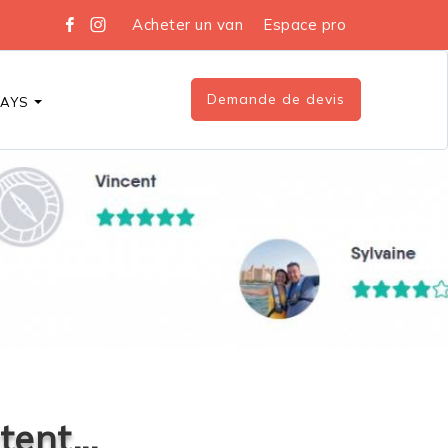
Acheter un van
Espace pro
Demande de devis
DAYS
ent...