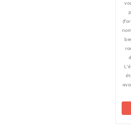
vo
p
(fo
nom
bie
ra
d
L'
ét
ava