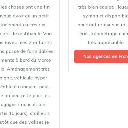
lles choses ont une fin.
très bien équipé , loue
avoue avoir eu un petit
sympa et disponibl
pincement au cœur au
pourtant retour sur un j
ent de restituer le Van.
férié , kilométrage illi
s (avec mes 2 enfants)
très appréciable
ns passé de formidables
Nos agences en Fran
ments à bord du Marco
lo. Aménagement très
oigné, véhicule hyper
éable à conduire. peut-
re un peu juste pour les
bagages ( nous étions
rtis 10 jours), d'ailleurs
utôt que des valises je