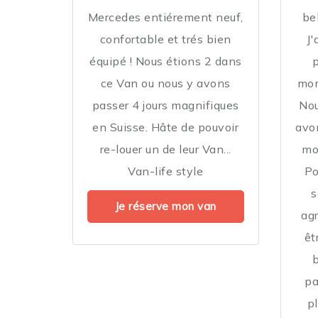
Mercedes entiérement neuf,
be
confortable et trés bien
J'
équipé ! Nous étions 2 dans
ce Van ou nous y avons
mom
passer 4 jours magnifiques
Nou
en Suisse. Hâte de pouvoir
avo
re-louer un de leur Van...
mo
Van-life style
Po
s
Je réserve mon van
agr
êt
pa
pl