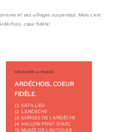
canisme et ses villages suspendus.
Mais c’est
Ardéchois, cœur fidèle”.
DÉCOUVRIR LA FRANCE
ARDÉCHOIS, COEUR
FIDÈLE.
J1. SATILLIEU
J2. L’ARDÈCHE
J3. GORGES DE L’ARDÈCHE
J4. VALLON-PONT-D'ARC
J5. MUSÉE DE L’AUTOCAR,