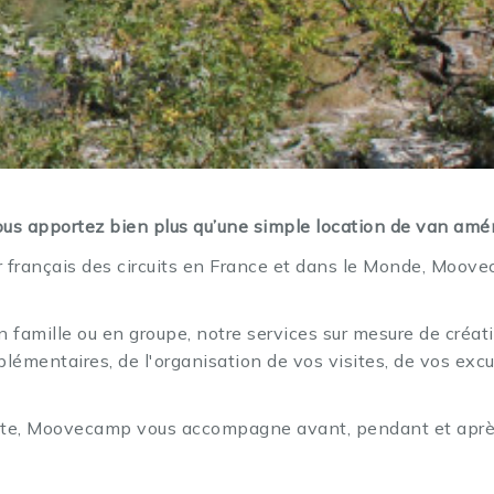
r…
ous apportez bien plus qu’une simple location de van amé
épondre à chacune de vos envies, que
r français des circuits en France et dans le Monde, Moove
z les routes de France et d’Europe,
en famille ou en groupe, notre services sur mesure de créat
 de nature et de découvertes.
mentaires, de l'organisation de vos visites, de vos excurs
yager.
oute, Moovecamp vous accompagne avant, pendant et apr