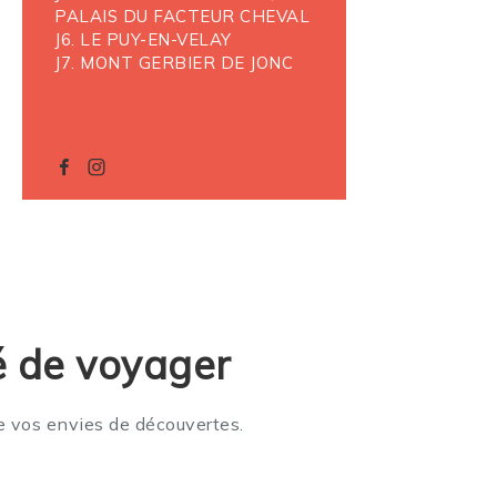
PALAIS DU FACTEUR CHEVAL
J6. LE PUY-EN-VELAY
J7. MONT GERBIER DE JONC
é de voyager
e vos envies de découvertes.