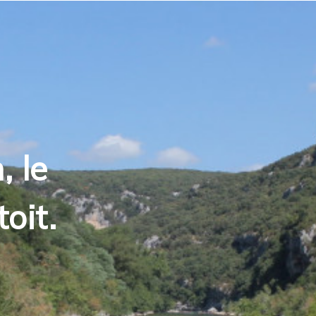
, le
toit.