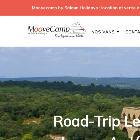
Moovecamp by Salaun Holidays : location et vente
NOS VANS
CONT
Road-Trip L