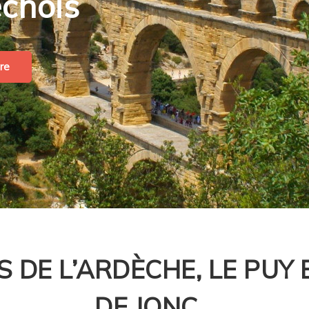
chois
re
S DE L’ARDÈCHE, LE PUY 
DE JONC…