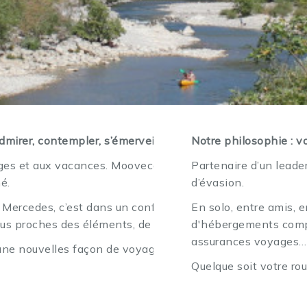
admirer, contempler, s’émerveiller, se recentrer, se retrouve
Notre philosophie : v
es et aux vacances. Moovecamp, c’est la possibilité de r
Partenaire d’un leade
é.
d’évasion.
ercedes, c’est dans un confort unique que vous parcourre
En solo, entre amis, 
plus proches des éléments, de vos passions, de vos envies
d'hébergements complé
assurances voyages…
 nouvelles façon de voyager, découvrez la liberté de vo
Quelque soit votre r